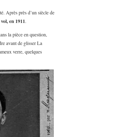
rté. Après près d’un siècle de
 vol, en
1911
.
dans la pièce en question,
dre avant de glisser La
 fameux verre, quelques