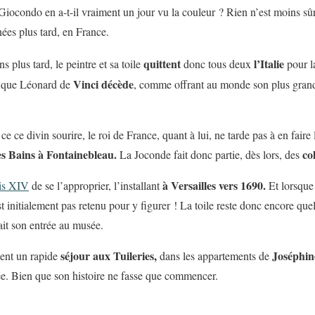
Giocondo en a-t-il vraiment un jour vu la couleur ? Rien n’est moins s
nées plus tard, en France.
quittent
l’Italie
ns plus tard, le peintre et sa toile
donc tous deux
pour 
Vinci
décède
que Léonard de
, comme offrant au monde son plus grand
e ce divin sourire, le roi de France, quant à lui, ne tarde pas à en faire 
s Bains à Fontainebleau.
co
La Joconde fait donc partie, dès lors, des
à Versailles vers 1690.
is XIV
de se l’approprier, l’installant
Et lorsque
est initialement pas retenu pour y figurer ! La toile reste donc encore q
fait son entrée au musée.
séjour aux
Tuileries,
Joséphin
ment un rapide
dans les appartements de
ée. Bien que son histoire ne fasse que commencer.