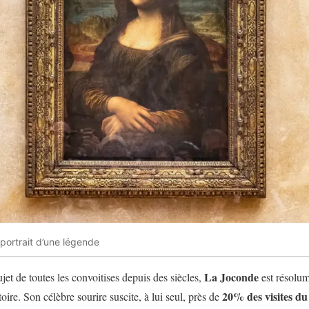
 portrait d’une légende
La Joconde
jet de toutes les convoitises depuis des siècles,
est résolum
20% des visites d
toire. Son célèbre sourire
suscite, à lui seul, près de