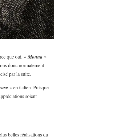
rce que oui, «
Monna
»
rions donc normalement
cisé par la suite.
yeuse
» en italien. Puisque
ppréciations soient
plus belles réalisations du