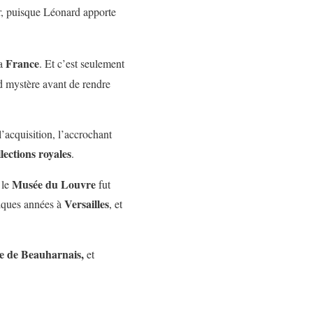
ûr, puisque Léonard apporte
France
la
. Et c’est seulement
 mystère avant de rendre
l’acquisition, l’accrochant
llections royales
.
Musée du Louvre
 le
fut
Versailles
uelques années à
, et
e de Beauharnais,
et