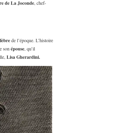
ire de La Joconde
, chef-
élèbre
de l’époque. L’histoire
épouse
de son
, qu’il
Lisa Gherardini.
lle,