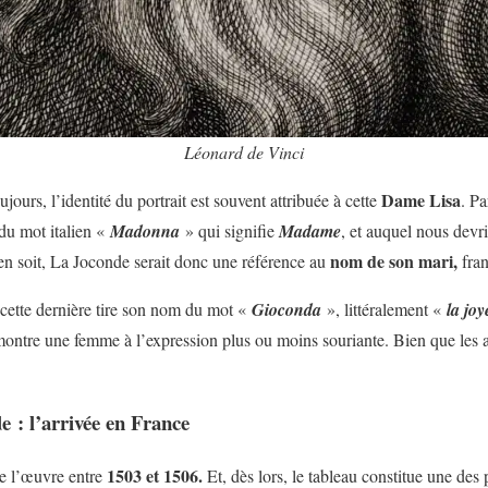
Léonard de Vinci
Dame Lisa
jours, l’identité du portrait est souvent attribuée à cette
. Pa
du mot italien «
Madonna
» qui signifie
Madame
, et auquel nous dev
nom de son mari,
 en soit, La Joconde serait donc une référence au
fran
cette dernière tire son nom du mot «
Gioconda
», littéralement «
la jo
 montre une femme à l’expression plus ou moins souriante. Bien que les a
e : l’arrivée en France
1503 et 1506.
de l’œuvre entre
Et, dès lors, le tableau constitue une des 