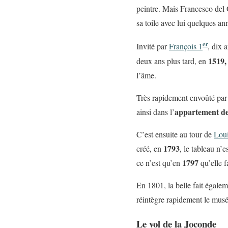
peintre. Mais Francesco del 
sa toile avec lui quelques an
er
Invité par
François 1
, dix a
1519,
deux ans plus tard, en
l’âme.
Très rapidement envoûté par c
appartement de
ainsi dans l’
C’est ensuite au tour de
Lou
1793
créé, en
, le tableau n’
1797
ce n’est qu’en
qu’elle 
En 1801, la belle fait égale
réintègre rapidement le mus
Le vol de la Joconde