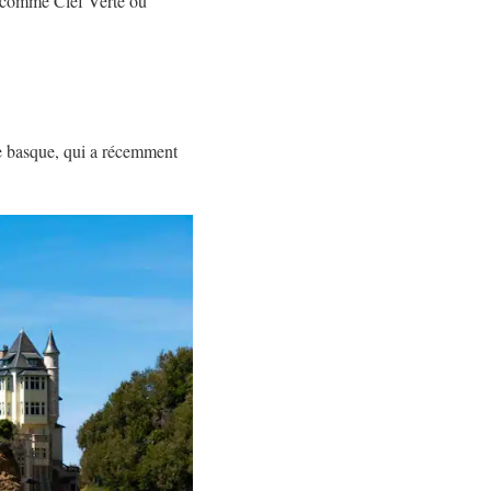
ls comme Clef Verte ou
le basque, qui a récemment