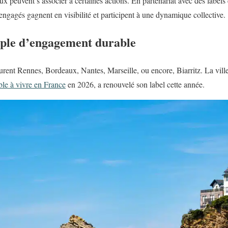
ux peuvent s’associer à certaines actions. En partenariat avec des labe
engagés gagnent en visibilité et participent à une dynamique collective.
mple d’engagement durable
gurent Rennes, Bordeaux, Nantes, Marseille, ou encore, Biarritz. La vil
able à vivre en France
en 2026, a renouvelé son label cette année.