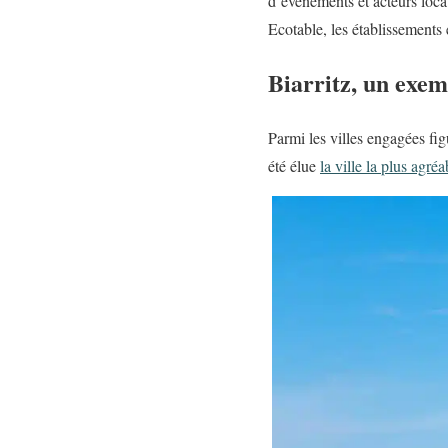
d’événements et acteurs loca
Ecotable, les établissements 
Biarritz, un exe
Parmi les villes engagées fi
été élue
la ville la plus agré