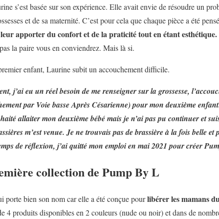
rine s’est basée sur son expérience. Elle avait envie de résoudre un p
rossesses et de sa maternité. C’est pour cela que chaque pièce a été pen
ur apporter du confort et de la praticité tout en étant esthétique.
 pas la paire vous en conviendrez. Mais là si.
premier enfant, Laurine subit un accouchement difficile.
t, j’ai eu un réel besoin de me renseigner sur la grossesse, l’accou
hement par Voie basse Après Césarienne) pour mon deuxième enfant.
haité allaiter mon deuxième bébé mais je n’ai pas pu continuer et suis p
assières m’est venue. Je ne trouvais pas de brassière à la fois belle et 
emps de réflexion, j’ai quitté mon emploi en mai 2021 pour créer Pum
emière collection de Pump By L
libérer les mamans du
i porte bien son nom car elle a été conçue pour
de 4 produits disponibles en 2 couleurs (nude ou noir) et dans de nombreu