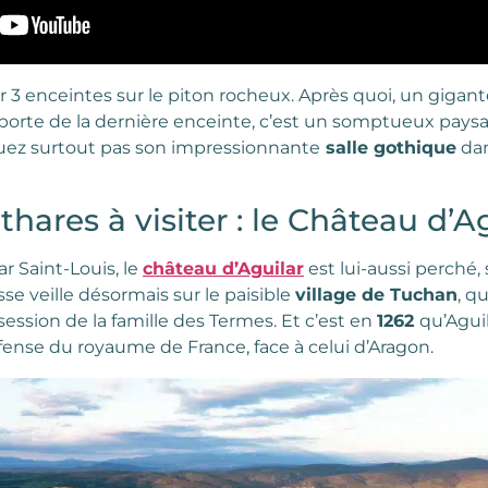
chir 3 enceintes sur le piton rocheux. Après quoi, un giga
a porte de la dernière enceinte, c’est un somptueux pays
uez surtout pas son impressionnante
salle gothique
dan
hares à visiter : le Château d’A
r Saint-Louis, le
château d’Aguilar
est lui-aussi perché,
sse veille désormais sur le paisible
village de Tuchan
, q
ssion de la famille des Termes. Et c’est en
1262
qu’Aguil
fense du royaume de France, face à celui d’Aragon.