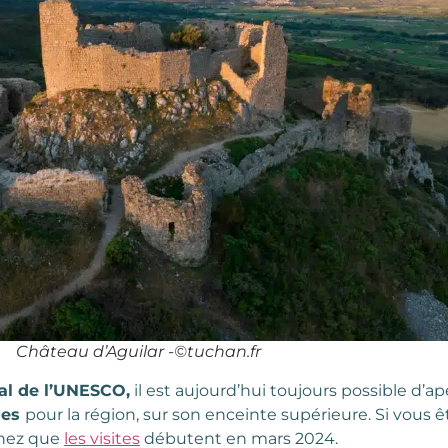
Château d’Aguilar -©tuchan.fr
al de l’UNESCO,
il est aujourd’hui toujours possible d’a
ues
pour la région, sur son enceinte supérieure. Si vous 
chez que
les visites
débutent en mars 2024.