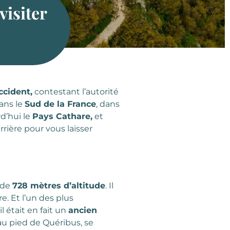
visiter
ccident,
contestant l’autorité
dans le
Sud de la France
, dans
rd’hui le
Pays Cathare,
et
rrière pour vous laisser
 de
728 mètres d’altitude
. Il
. Et l’un des plus
l était en fait un
ancien
 au pied de Quéribus, se