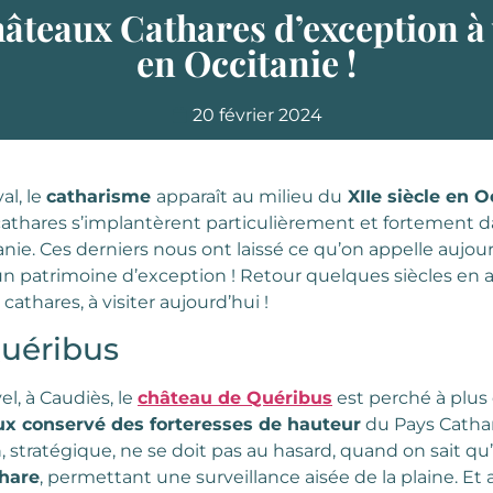
âteaux Cathares d’exception à 
en Occitanie !
20 février 2024
l, le
catharisme
apparaît au milieu du
XIIe siècle en O
s cathares s’implantèrent particulièrement et fortement 
anie. Ces derniers nous ont laissé ce qu’on appelle aujou
d’un patrimoine d’exception ! Retour quelques siècles en a
athares, à visiter aujourd’hui !
uéribus
l, à Caudiès, le
château de Quéribus
est perché à plus
x conservé des forteresses de hauteur
du Pays Cathare
 stratégique, ne se doit pas au hasard, quand on sait qu’i
hare
, permettant une surveillance aisée de la plaine. Et