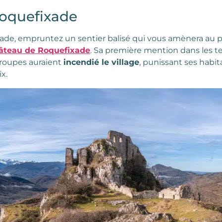
Roquefixade
xade, empruntez un sentier balisé qui vous amènera au 
âteau de Roquefixade
. Sa première mention dans les te
troupes auraient
incendié le village
, punissant ses habit
x.