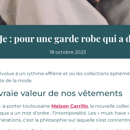
Je : pour une garde robe qui a 
18 octobre 2023
olue à un rythme effréné et où les collections éphémèr
te de la mode.
vraie valeur de nos vêtements
t-à-porter toulousaine
Maison Carrillo
, la nouvelle coll
que a un mot d’ordre : l’intemporalité. Les « must-have »,
érations, c’est la philosophie sur laquelle s’est concentr