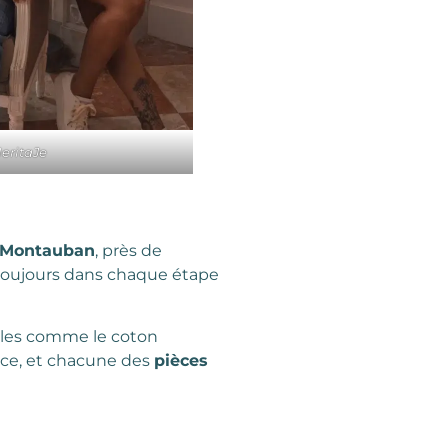
HeritaJe
à Montauban
, près de
 toujours dans chaque étape
ables comme le coton
nce, et chacune des
pièces