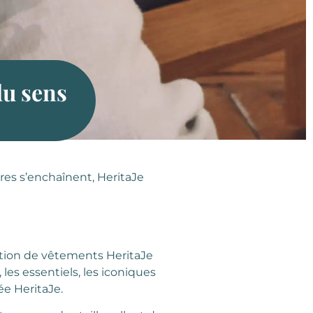
du sens
es s’enchaînent, HeritaJe
ection de vêtements HeritaJe
 les essentiels, les iconiques
ée HeritaJe.