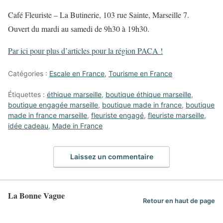
Café Fleuriste – La Butinerie, 103 rue Sainte, Marseille 7.
Ouvert du mardi au samedi de 9h30 à 19h30.
Par ici pour plus d’articles pour la région PACA !
Catégories :
Escale en France
,
Tourisme en France
Étiquettes :
éthique marseille
,
boutique éthique marseille
,
boutique engagée marseille
,
boutique made in france
,
boutique
made in france marseille
,
fleuriste engagé
,
fleuriste marseille
,
idée cadeau
,
Made in France
Laissez un commentaire
La Bonne Vague
Retour en haut de page