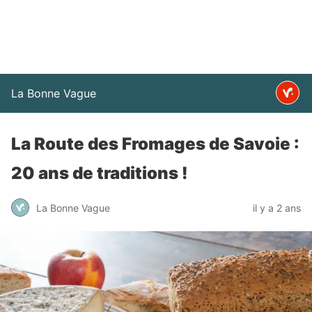
La Bonne Vague
La Route des Fromages de Savoie :
20 ans de traditions !
La Bonne Vague
il y a 2 ans