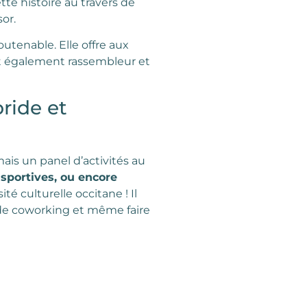
te histoire au travers de
or.
utenable. Elle offre aux
ut également rassembleur et
bride et
ais un panel d’activités au
 sportives, ou encore
té culturelle occitane ! Il
s de coworking et même faire