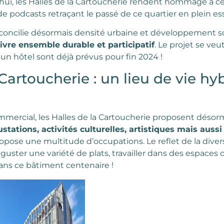
’hui, les Halles de la Cartoucherie rendent hommage à cet
e podcasts retraçant le passé de ce quartier en plein ess
e concilie désormais densité urbaine et développement so
ivre ensemble durable et participatif
. Le projet se ve
un hôtel sont déjà prévus pour fin 2024 !
Cartoucherie : un lieu de vie hy
mercial, les Halles de la Cartoucherie proposent désorm
ations, activités culturelles, artistiques mais aussi
propose une multitude d’occupations. Le reflet de la diversi
éguster une variété de plats, travailler dans des espace
ans ce bâtiment centenaire !