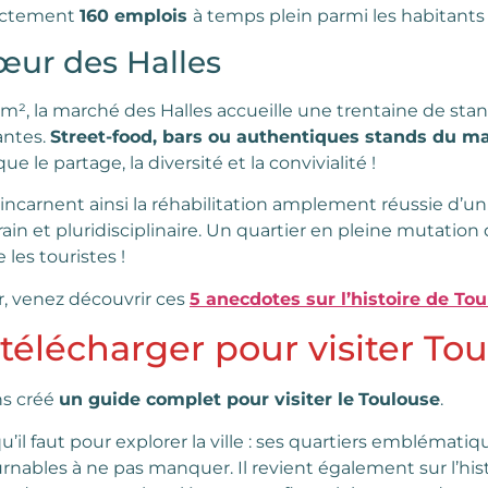
irectement
160 emplois
à temps plein parmi les habitants 
œur des Halles
m², la marché des Halles accueille une trentaine de stand
antes.
Street-food, bars ou authentiques stands du m
 le partage, la diversité et la convivialité !
incarnent ainsi la réhabilitation amplement réussie d’un 
in et pluridisciplinaire. Un quartier en pleine mutation
 les touristes !
r, venez découvrir ces
5 anecdotes sur l’histoire de To
télécharger pour visiter To
ns créé
un guide complet pour visiter le
Toulouse
.
’il faut pour explorer la ville : ses quartiers emblémati
urnables à ne pas manquer. Il revient également sur l’hi