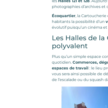
les
Halles 121 et 128
. Aujourd
photographies d’archives et d
Écoquartier
, la Cartoucheri
habitants la possibilité d’un
v
évolutif puisqu’un cinéma et 
Les Halles de la 
polyvalent
Plus qu’un simple espace com
quotidien.
Commerces, dégust
espaces de travail
: le lieu 
vous sera ainsi possible de d
de l’escalade ou du squash d