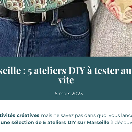
ille : 5 ateliers DIY à tester a
vite
5 mars 2023
tivités créatives
mais ne savez pas dans quoi vous lance
s
une sélection de 5 ateliers DIY sur Marseille
à découvr