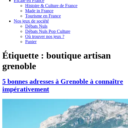
Escale en France
Histoire & Culture de France
Made in France
Tourisme en France
Nos jeux de société
Débats Nuls
Débats Nuls Pop Culture
Où trouver nos jeux ?
Panier
Étiquette :
boutique artisan
grenoble
5 bonnes adresses à Grenoble à connaître
impérativement