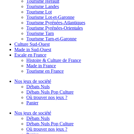
Tourisme Hérault
Tourisme Landes
Tourisme Lot
Tourisme Lot-et-Garonne
Tourisme Pyrénées-Atlantiques
Tourisme Pyrénées-Orientales
Tourisme Tarn
Tourisme Tarn-et-Garonne
Culture Sud-Ouest
Made in Sud-Ouest
Escale en France
Histoire & Culture de France
Made in France
Tourisme en France
Nos jeux de société
Débats Nuls
Débats Nuls Pop Culture
Où trouver nos jeux ?
Panier
Nos jeux de société
Débats Nuls
Débats Nuls Pop Culture
Où trouver nos jeux ?