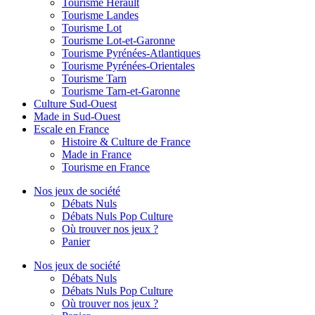
Tourisme Hérault
Tourisme Landes
Tourisme Lot
Tourisme Lot-et-Garonne
Tourisme Pyrénées-Atlantiques
Tourisme Pyrénées-Orientales
Tourisme Tarn
Tourisme Tarn-et-Garonne
Culture Sud-Ouest
Made in Sud-Ouest
Escale en France
Histoire & Culture de France
Made in France
Tourisme en France
Nos jeux de société
Débats Nuls
Débats Nuls Pop Culture
Où trouver nos jeux ?
Panier
Nos jeux de société
Débats Nuls
Débats Nuls Pop Culture
Où trouver nos jeux ?