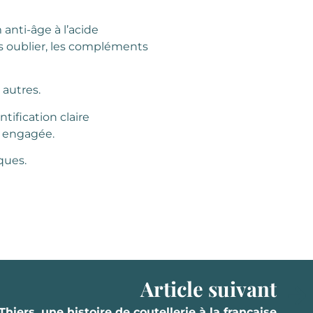
 anti-âge à l’acide
ns oublier, les compléments
autres.
tification claire
t engagée.
ques.
Article suivant
Thiers, une histoire de coutellerie à la française