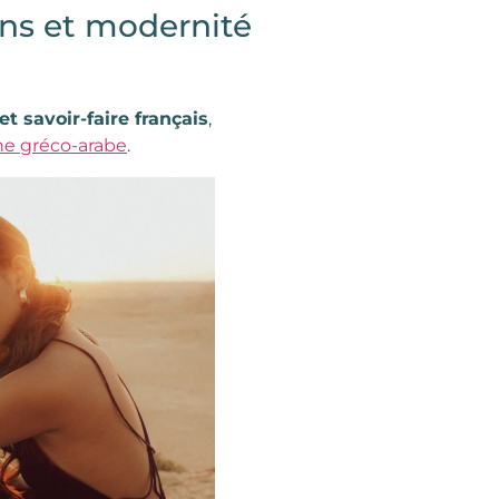
ons et modernité
t savoir-faire français
,
ine gréco-arabe
.