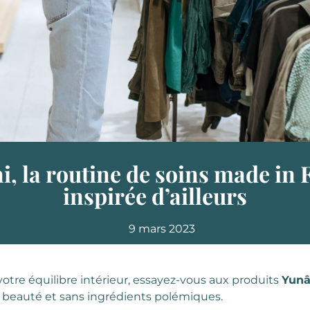
i, la routine de soins made in 
inspirée d’ailleurs
9 mars 2023
otre équilibre intérieur, essayez-vous aux produits
Yunâ
a beauté et sans ingrédients polémiques.