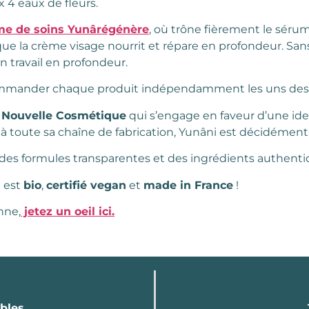
x 4 eaux de fleurs.
e de soins Yunârégénère
, où trône fièrement le sérum
que la crème visage nourrit et répare en profondeur. Sa
n travail en profondeur.
ommander chaque produit indépendamment les uns des 
a Nouvelle Cosmétique
qui s’engage en faveur d’une iden
 à toute sa chaîne de fabrication, Yunâni est décidémen
des formules transparentes et des ingrédients authenti
 est
bio
,
certifié vegan
et
made in France
!
nne,
jetez un oeil ici.
bles