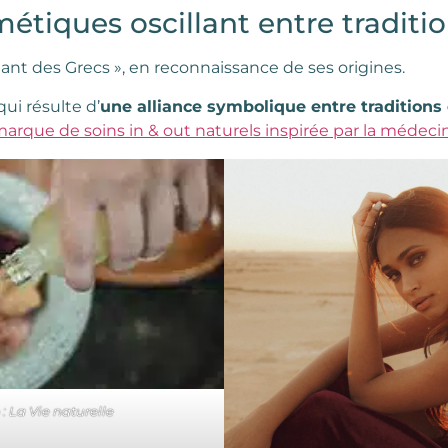
étiques oscillant entre traditi
nant des Grecs », en reconnaissance de ses origines.
qui résulte d’
une alliance symbolique entre traditions e
marque de soins in & out naturels inspirée par la médec
: La Vie naturelle