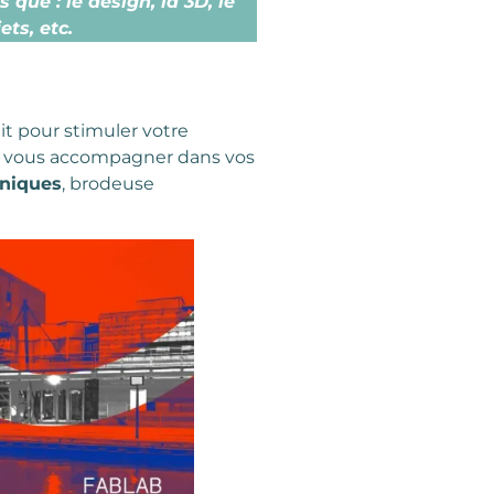
que : le design, la 3D, le
ets, etc.
fait pour stimuler votre
ur vous accompagner dans vos
oniques
, brodeuse