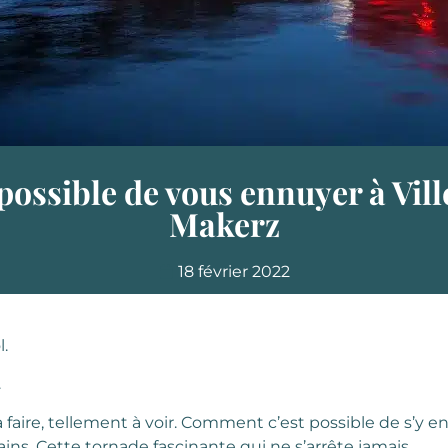
ossible de vous ennuyer à Vill
Makerz
18 février 2022
l.
.
à faire, tellement à voir. Comment c’est possible de s’y e
tains. Cette tornade fascinante qui ne s’arrête jamais.