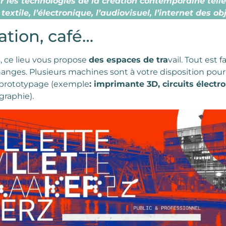
r les technologies de la création contemporaine telles 
 textile, l’électronique, l’audiovisuel, l’internet des obj
ation, café…
, ce lieu vous propose
des espaces de tra
vail. Tout est 
hanges. Plusieurs machines sont à votre disposition po
e prototypage (exemple
: imprimante 3D, circuits électr
graphie).