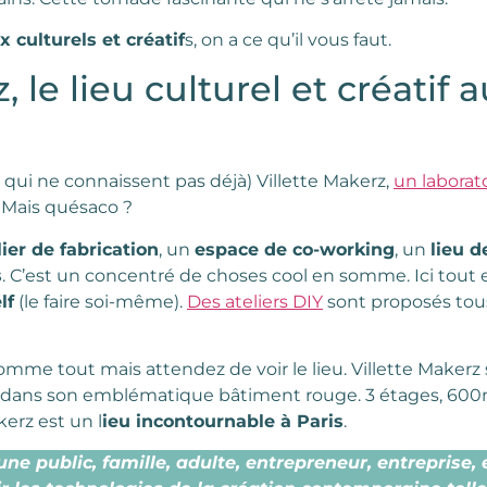
x culturels et créatif
s, on a ce qu’il vous faut.
, le lieu culturel et créatif 
qui ne connaissent pas déjà) Villette Makerz,
un laborato
. Mais quésaco ?
lier de fabrication
, un
espace de co-working
, un
lieu d
s
. C’est un concentré de choses cool en somme. Ici tout e
lf
(le faire soi-même).
Des ateliers DIY
sont proposés tou
mme tout mais attendez de voir le lieu. Villette Makerz
dans son emblématique bâtiment rouge. 3 étages, 600m
kerz est un l
ieu incontournable à Paris
.
une public, famille, adulte, entrepreneur, entreprise, et